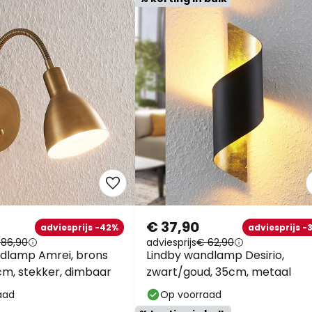
€ 37,90
adviesprijs -42%
adviesprijs -
 86,90
adviesprijs
€ 62,90
dlamp Amrei, brons
Lindby wandlamp Desirio,
 cm, stekker, dimbaar
zwart/goud, 35cm, metaal
aad
Op voorraad