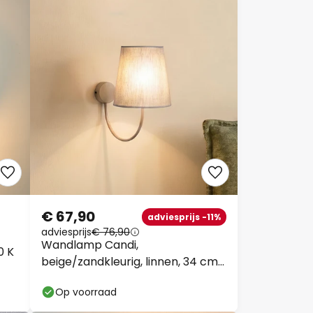
€ 67,90
adviesprijs -11%
adviesprijs
€ 76,90
Wandlamp Candi,
0 K
beige/zandkleurig, linnen, 34 cm
hoog, E27
Op voorraad