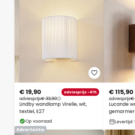
€ 19,90
€ 115,90
adviesprijs -41%
adviesprijs
€ 33,90
adviesprijs
€ 
Lindby wandlamp Virelle, wit,
Lucande wa
textiel, E27
gemarmerd
Op voorraad
Levertijd
Advertentie