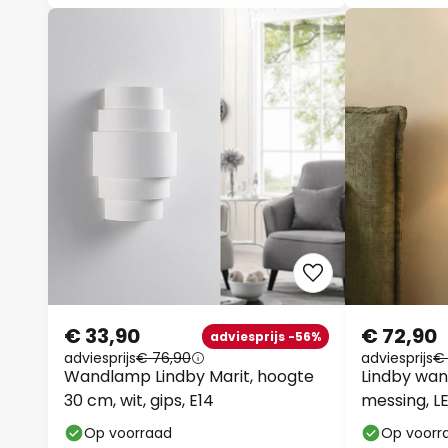
€ 33,90
€ 72,90
adviesprijs -56%
adviesprijs
€ 76,90
adviesprijs
€
Wandlamp Lindby Marit, hoogte
Lindby wan
30 cm, wit, gips, E14
messing, L
Op voorraad
Op voorr