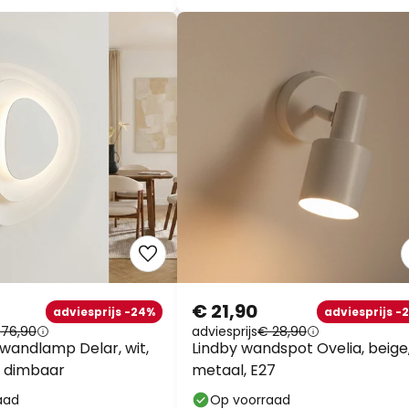
€ 21,90
adviesprijs -24%
adviesprijs -
 76,90
adviesprijs
€ 28,90
 wandlamp Delar, wit,
Lindby wandspot Ovelia, beige
, dimbaar
metaal, E27
aad
Op voorraad