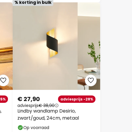
% korting in bulk
€ 27,90
15%
adviesprijs -28%
adviesprijs
€ 38,90
,
Lindby wandlamp Desirio,
zwart/goud, 24cm, metaal
Op voorraad