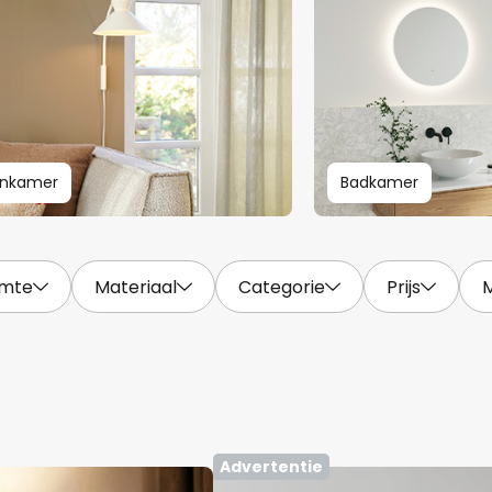
nkamer
Badkamer
imte
Materiaal
Categorie
Prijs
Advertentie