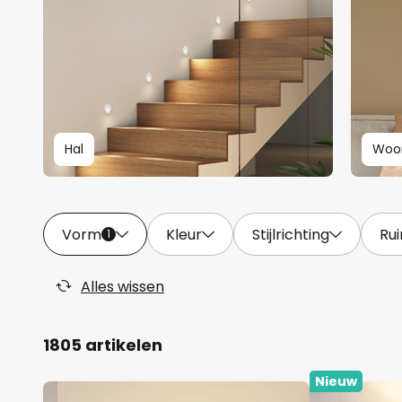
Hal
Woo
Vorm
Kleur
Stijlrichting
Ru
1
Alles wissen
1805 artikelen
Nieuw