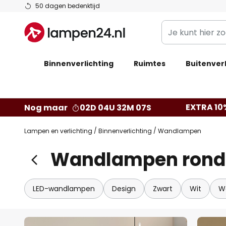
Ga
50 dagen bedenktijd
naar
Je
de
kunt
inhoud
hier
Binnenverlichting
Ruimtes
zoeken
Buitenverl
in
de
webwinkel
EXTRA 10
Nog maar
02D 04U 32M 05S
Lampen en verlichting
Binnenverlichting
Wandlampen
Wandlampen rond
LED-wandlampen
Design
Zwart
Wit
W