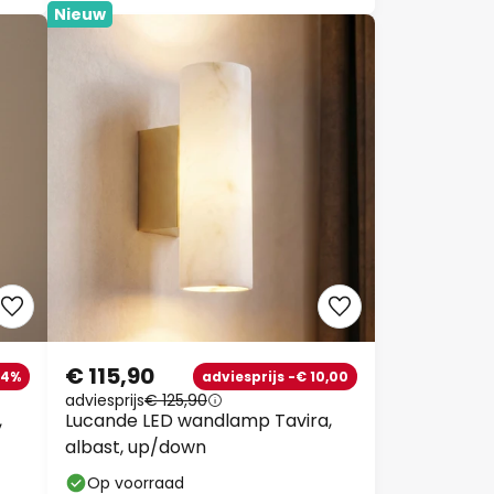
Nieuw
€ 115,90
24%
adviesprijs -€ 10,00
adviesprijs
€ 125,90
,
Lucande LED wandlamp Tavira,
albast, up/down
Op voorraad