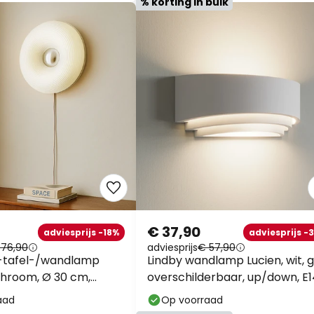
% korting in bulk
€ 37,90
adviesprijs -18%
adviesprijs -
 76,90
adviesprijs
€ 57,90
D-tafel-/wandlamp
Lindby wandlamp Lucien, wit, g
/chroom, Ø 30 cm,
overschilderbaar, up/down, E1
aad
Op voorraad