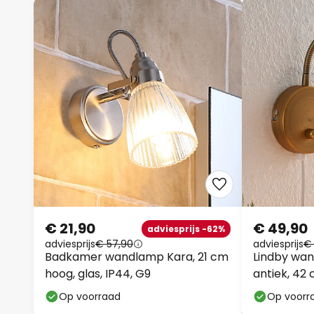
€ 21,90
€ 49,90
adviesprijs -62%
adviesprijs
€ 57,90
adviesprijs
€
Badkamer wandlamp Kara, 21 cm
Lindby wan
hoog, glas, IP44, G9
antiek, 42
Op voorraad
Op voorr