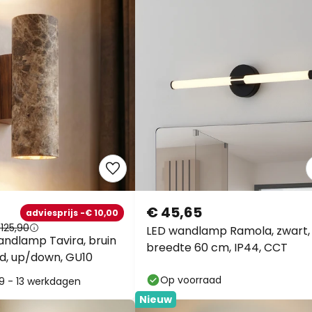
€ 45,65
adviesprijs -€ 10,00
125,90
LED wandlamp Ramola, zwart,
ndlamp Tavira, bruin
breedte 60 cm, IP44, CCT
, up/down, GU10
Op voorraad
: 9 - 13 werkdagen
Nieuw