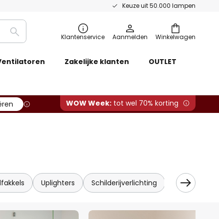
Keuze uit 50.000 lampen
Zoeken
Klantenservice
Aanmelden
Winkelwagen
Ventilatoren
Zakelijke klanten
OUTLET
WOW Week:
tot wel 70% korting
ëren
fakkels
Uplighters
Schilderijverlichting
Glazen
H