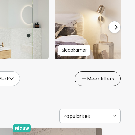
Slaapkamer
Merk
Meer filters
Nieuw