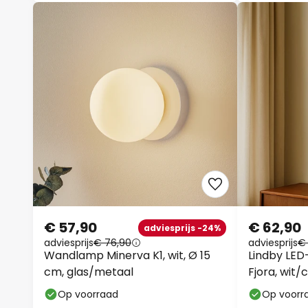
€ 57,90
€ 62,90
adviesprijs -24%
adviesprijs
€ 76,90
adviesprijs
€
Wandlamp Minerva K1, wit, Ø 15
Lindby LE
cm, glas/metaal
Fjora, wit
dimbaar.
Op voorraad
Op voorr