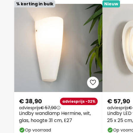
% korting in bulk
Nieuw
€ 38,90
€ 57,90
adviesprijs -32%
adviesprijs
€ 57,90
adviesprijs
€
Lindby wandlamp Hermine, wit,
Lindby LED
glas, hoogte 31 cm, E27
25 x 25 cm
Op voorraad
Op voorr