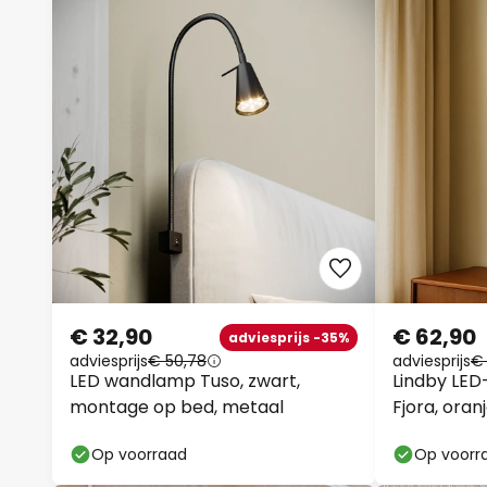
€ 32,90
€ 62,90
adviesprijs -35%
adviesprijs
€ 50,78
adviesprijs
€
LED wandlamp Tuso, zwart,
Lindby LE
montage op bed, metaal
Fjora, ora
dimbaar.
Op voorraad
Op voorr