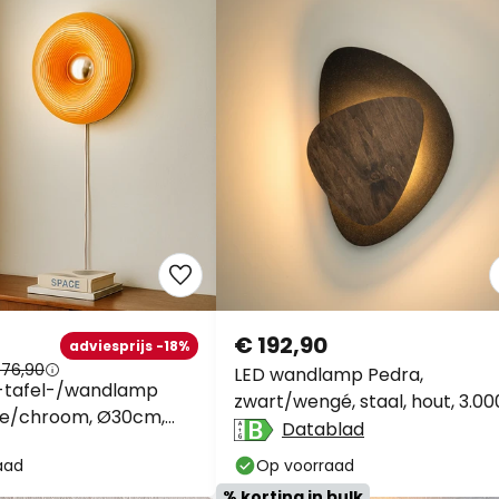
€ 192,90
adviesprijs -18%
 76,90
LED wandlamp Pedra,
D-tafel-/wandlamp
zwart/wengé, staal, hout, 3.00
nje/chroom, Ø30cm,
Datablad
aad
Op voorraad
% korting in bulk