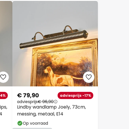
€ 79,90
34%
adviesprijs -17%
adviesprijs
€ 96,90
ips,
Lindby wandlamp Joely, 73cm,
4
messing, metaal, E14
Op voorraad