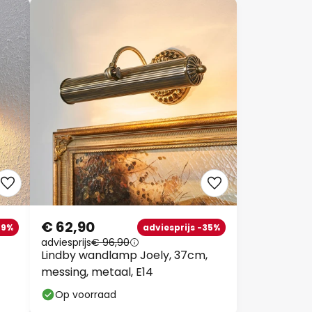
€ 62,90
39%
adviesprijs -35%
adviesprijs
€ 96,90
Lindby wandlamp Joely, 37cm,
messing, metaal, E14
Op voorraad