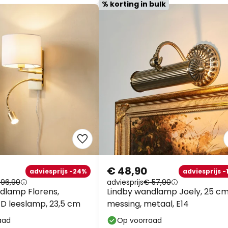
% korting in bulk
€ 48,90
adviesprijs -24%
adviesprijs -
 96,90
adviesprijs
€ 57,90
dlamp Florens,
Lindby wandlamp Joely, 25 cm
ED leeslamp, 23,5 cm
messing, metaal, E14
aad
Op voorraad