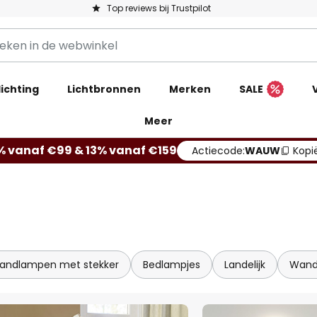
Top reviews bij Trustpilot
ichting
Lichtbronnen
Merken
SALE
Meer
% vanaf €99 & 13% vanaf €159
Actiecode:
WAUW
Kopi
andlampen met stekker
Bedlampjes
Landelijk
Wand