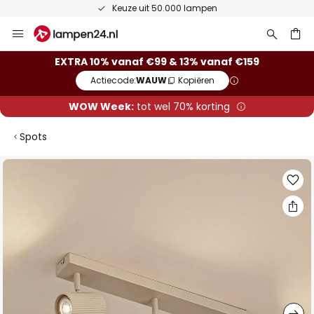
50 dagen bedenktijd
Ga
naar
de
ken
EXTRA 10% vanaf €99 & 13% vanaf €159
inhoud
Actiecode:
WAUW
Kopiëren
WOW Week:
tot wel 70% korting
Spots
Ga
naar
het
einde
van
de
afbeeldingen-
gallerij