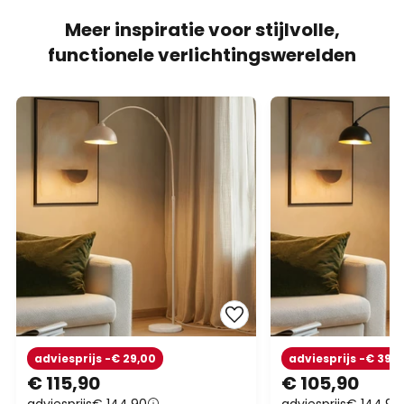
Meer inspiratie voor stijlvolle,
functionele verlichtingswerelden
adviesprijs -€ 29,00
adviesprijs -€ 39,
€ 115,90
€ 105,90
adviesprijs
€ 144,90
adviesprijs
€ 144,90