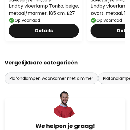
Lindby vloerlamp Tonka, beige,
Lindby vloerlamp
metaal/marmer, 185 cm, E27
zwart, metaal, 18
Op voorraad
Op voorraad
Details
Detai
Vergelijkbare categorieën
Plafondlampen woonkamer met dimmer
Plafondlam
We helpen je graag!