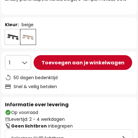
de
afbeeldingen-
gallerij
Kleur:
beige
Toevoegen aan je winkelwagen
1
50 dagen bedenktijd
Snel & veilig betalen
Informatie over levering
Op voorraad
Levertijd: 2 - 4 werkdagen
Geen lichtbron
inbegrepen