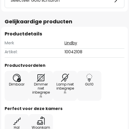
Selecteer GU10 lichtbron
Gelijkaardige producten
Productdetails
Merk
Lindby
Artikel:
10042108
Productvoordelen
Dimbaar
Dimmer
Lamp niet
GU10
niet
inbegrepe
inbegrepe
n
n
Perfect voor deze kamers
Hal
Woonkam