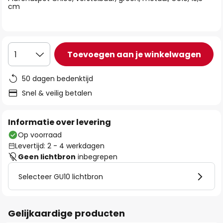
de
cm
afbeeldingen-
gallerij
Toevoegen aan je winkelwagen
1
50 dagen bedenktijd
Snel & veilig betalen
Informatie over levering
Op voorraad
Levertijd: 2 - 4 werkdagen
Geen lichtbron
inbegrepen
Selecteer GU10 lichtbron
Gelijkaardige producten