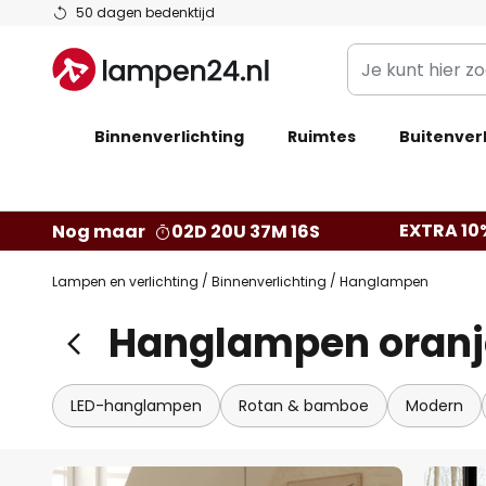
Ga
50 dagen bedenktijd
naar
Je
de
kunt
inhoud
hier
Binnenverlichting
Ruimtes
zoeken
Buitenverl
in
de
webwinkel
EXTRA 10
Nog maar
02D 20U 37M 15S
Lampen en verlichting
Binnenverlichting
Hanglampen
Hanglampen oranj
LED-hanglampen
Rotan & bamboe
Modern