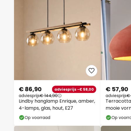
€ 86,90
€ 57,90
adviesprijs -€ 58,00
adviesprijs
€ 144,90
adviesprijs
€ 
Lindby hanglamp Enrique, amber,
Terracotta
4-lamps, glas, hout, E27
mooie vor
Op voorraad
Op voorr