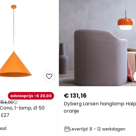
€ 131,16
adviesprijs -€ 20,00
154,90
Dyberg Larsen hanglamp Haip
ono, 1-lamp, Ø 50
oranje
 E27
aad
Levertijd: 8 - 12 werkdagen