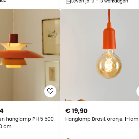
aad
Levertijd: 9 - 13 werkdagen
14
€ 19,90
sen hanglamp PH 5 500,
Hanglamp Brasil, oranje, 1-la
50 cm