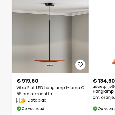
€ 919,60
€ 134,90
adviesprijs
€ 
Vibia Flat LED hanglamp 1-lamp Ø
Hanglamp C
55 cm terracotta
cm, oranje,
Datablad
Op voorraad
Op voorr