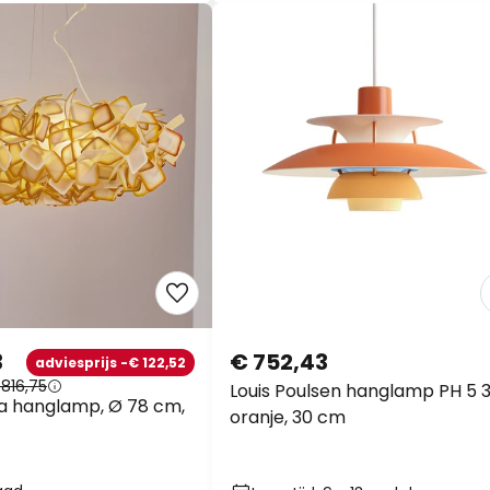
3
€ 752,43
adviesprijs -€ 122,52
816,75
Louis Poulsen hanglamp PH 5 3
ia hanglamp, Ø 78 cm,
oranje, 30 cm