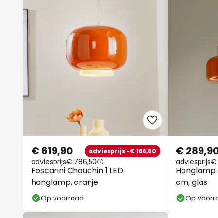
€ 619,90
€ 289,9
adviesprijs -€ 166,60
adviesprijs
€ 786,50
adviesprijs
€
Foscarini Chouchin 1 LED
Hanglamp B
hanglamp, oranje
cm, glas
Op voorraad
Op voorr