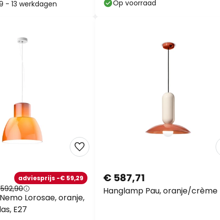
Op voorraad
: 9 - 13 werkdagen
€ 587,71
adviesprijs -€ 59,29
 592,90
Hanglamp Pau, oranje/crème
emo Lorosae, oranje,
as, E27