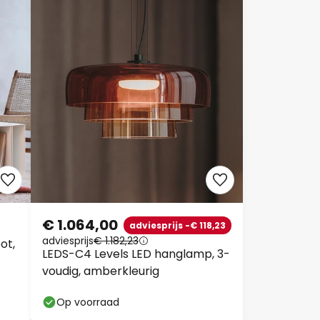
€ 1.064,00
adviesprijs -€ 118,23
adviesprijs
€ 1.182,23
ot,
LEDS-C4 Levels LED hanglamp, 3-
voudig, amberkleurig
Op voorraad