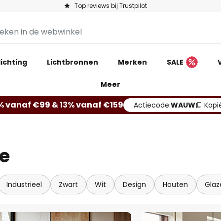
Top reviews bij Trustpilot
ichting
Lichtbronnen
Merken
SALE
Meer
% vanaf €99 & 13% vanaf €159
Actiecode:
WAUW
Kopi
e
Industrieel
Zwart
Wit
Design
Houten
Glaz