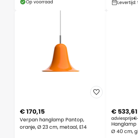
Op voorraad
Levertijd
€ 170,15
€ 533,61
adviesprijs
€
Verpan hanglamp Pantop,
Hanglamp N
oranje, Ø 23 cm, metaal, E14
Ø 40 cm, gl