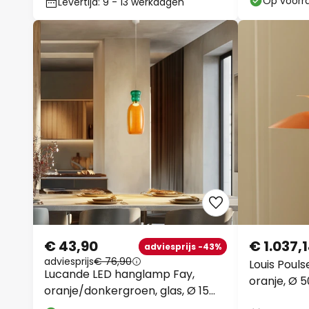
Op voorr
Levertijd: 9 - 13 werkdagen
€ 43,90
€ 1.037,
adviesprijs -43%
adviesprijs
€ 76,90
Louis Poul
Lucande LED hanglamp Fay,
oranje, Ø 
oranje/donkergroen, glas, Ø 15
cm