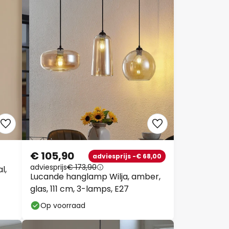
€ 105,90
adviesprijs -€ 68,00
adviesprijs
€ 173,90
l,
Lucande hanglamp Wilja, amber,
glas, 111 cm, 3-lamps, E27
Op voorraad