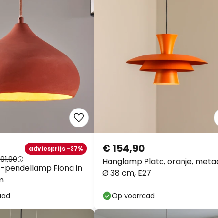
€ 154,90
adviesprijs -37%
91,90
Hanglamp Plato, oranje, metaa
-pendellamp Fiona in
Ø 38 cm, E27
m
aad
Op voorraad