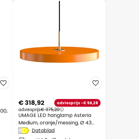
€ 318,92
adviesprijs -€ 56,28
adviesprijs
€ 375,20
00,
UMAGE LED hanglamp Asteria
Medium, oranje/messing, Ø 43
cm
Datablad