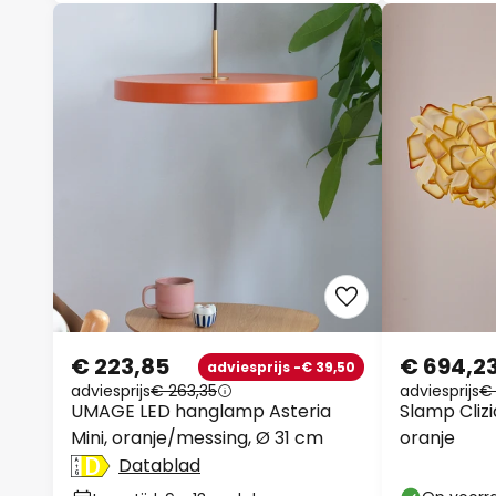
€ 223,85
€ 694,2
adviesprijs -€ 39,50
adviesprijs
€ 263,35
adviesprijs
€ 
UMAGE LED hanglamp Asteria
Slamp Cliz
Mini, oranje/messing, Ø 31 cm
oranje
Datablad