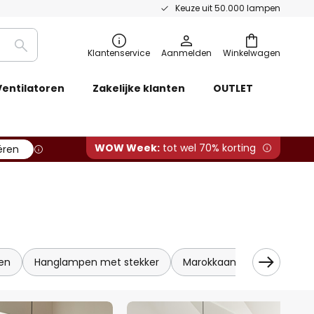
Keuze uit 50.000 lampen
Zoeken
Klantenservice
Aanmelden
Winkelwagen
Ventilatoren
Zakelijke klanten
OUTLET
WOW Week:
tot wel 70% korting
ëren
en
Hanglampen met stekker
Marokkaanse / oosterse 