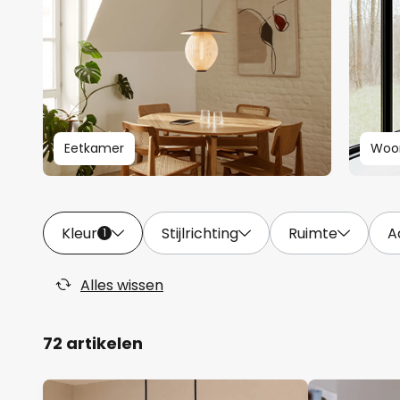
Eetkamer
Woo
Kleur
Stijlrichting
Ruimte
A
1
Alles wissen
72 artikelen