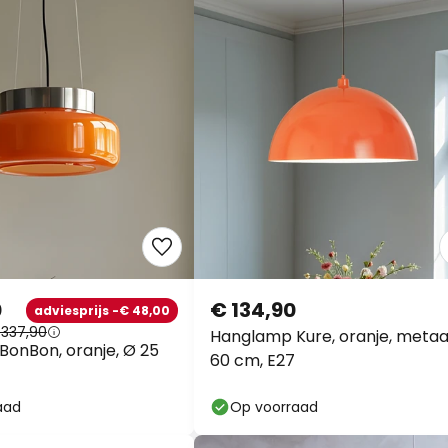
0
€ 134,90
adviesprijs -€ 48,00
 337,90
Hanglamp Kure, oranje, metaa
onBon, oranje, Ø 25
60 cm, E27
aad
Op voorraad