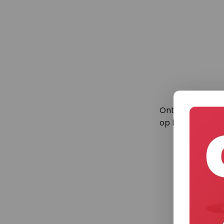
Ontvang als eer
op het gebied va
*Met een min