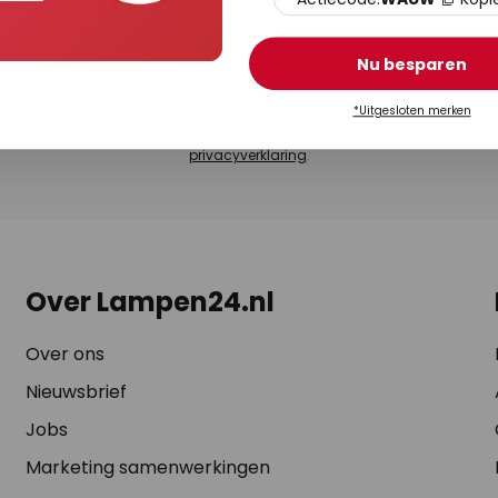
or onze Lampen24.nl nieuwsbrief en ontvang aanbiedingen op onze ruime 
LED-verlichting, smart home producten en zo veel meer! Je ontvangt exclus
Nu besparen
en en inspiratieve content. Als een gewaardeerde klant vinden we jouw m
dback na een aankoop. Je kan ten alle tijde uitschrijven door op de afmel
*Uitgesloten merken
 klikken of een mailtje te sturen via ons
contactformulier
. Voor meer inform
privacyverklaring
.
Over Lampen24.nl
Over ons
Nieuwsbrief
Jobs
Marketing samenwerkingen