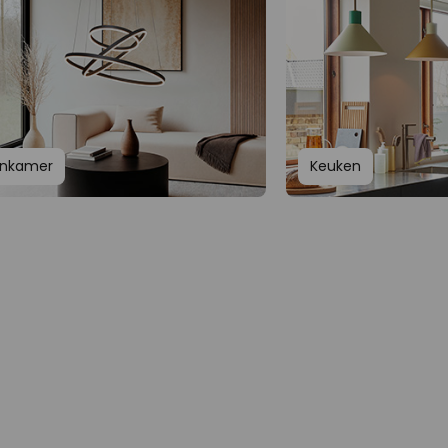
nkamer
Keuken