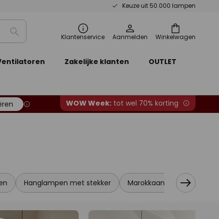
Keuze uit 50.000 lampen
Zoeken
Klantenservice
Aanmelden
Winkelwagen
Ventilatoren
Zakelijke klanten
OUTLET
WOW Week:
tot wel 70% korting
ëren
en
Hanglampen met stekker
Marokkaanse / oosterse 