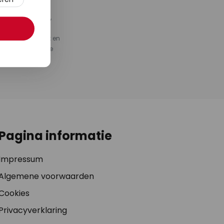
keuze aan lampen,
ieve kortingen,
ening belangrijk en
dlink onderaan de
atie bekijk ons
Pagina informatie
Impressum
Algemene voorwaarden
Cookies
Privacyverklaring