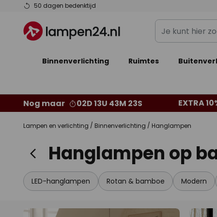
Ga
50 dagen bedenktijd
naar
Je
de
kunt
inhoud
hier
Binnenverlichting
Ruimtes
zoeken
Buitenverl
in
de
webwinkel
EXTRA 10
Nog maar
02D 13U 43M 23S
Lampen en verlichting
Binnenverlichting
Hanglampen
Hanglampen op bat
LED-hanglampen
Rotan & bamboe
Modern