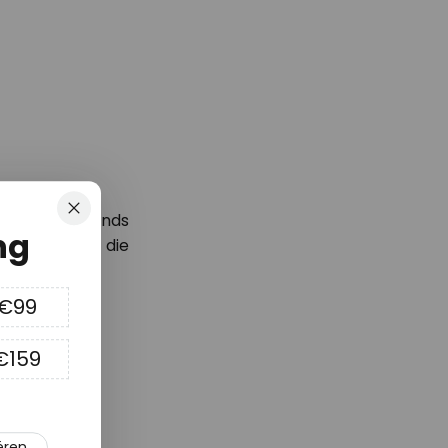
Sluiten
 nieuwste trends
ng
rtingscode*
die
 €99
€159
en
n
deze merken
.
ëren