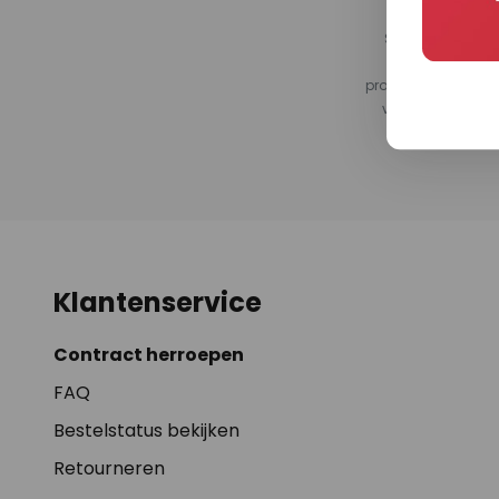
Schrijf je in vo
ventilatoren, 
productaanbeveling
vragen we je fee
nieuwsbrief te
Klantenservice
Contract herroepen
FAQ
Bestelstatus bekijken
Retourneren