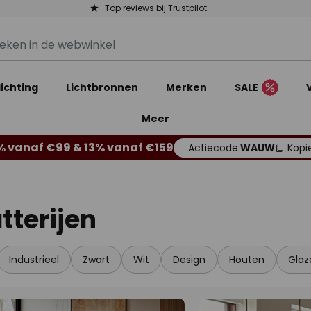
Top reviews bij Trustpilot
ichting
Lichtbronnen
Merken
SALE
Meer
% vanaf €99 & 13% vanaf €159
Actiecode:
WAUW
Kopi
terijen
Industrieel
Zwart
Wit
Design
Houten
Glaz