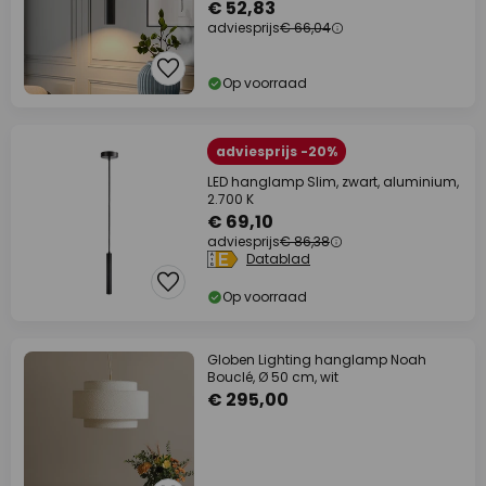
€ 52,83
adviesprijs
€ 66,04
Op voorraad
adviesprijs -20%
LED hanglamp Slim, zwart, aluminium,
2.700 K
€ 69,10
adviesprijs
€ 86,38
Datablad
Op voorraad
Globen Lighting hanglamp Noah
Bouclé, Ø 50 cm, wit
€ 295,00