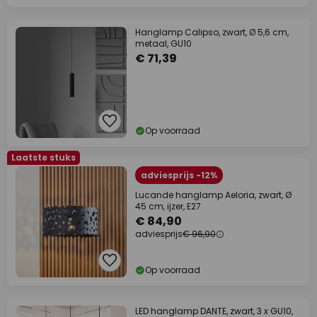
Hanglamp Calipso, zwart, Ø 5,6 cm,
metaal, GU10
€ 71,39
Op voorraad
Laatste stuks
adviesprijs -12%
Lucande hanglamp Aeloria, zwart, Ø
45 cm, ijzer, E27
€ 84,90
adviesprijs
€ 96,90
Op voorraad
LED hanglamp DANTE, zwart, 3 x GU10,