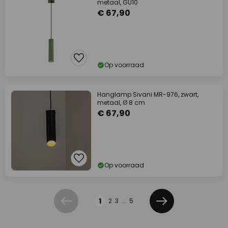
metaal, GU10
€ 67,90
Op voorraad
Hanglamp Sivani MR-976, zwart,
metaal, Ø 8 cm
€ 67,90
Op voorraad
Pagina
1
2
3
...
5
Vorige
Volgende