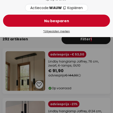
Actiecode:
WAUW
Kopiëren
Eetkamer
Woo
Nu besparen
*Uitgesloten merken
292 artikelen
Filter
1
adviesprijs -€ 53,00
Lindby hanglamp Joffrey, 76 cm,
zwart, 4-lamps, GU10
€ 91,90
adviesprijs
€ 144,90
Op voorraad
adviesprijs -21%
Lindby hanglamp Joffrey, Ø 24 cm,