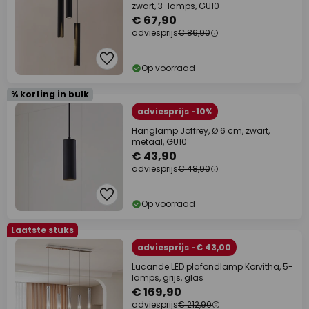
zwart, 3-lamps, GU10
€ 67,90
adviesprijs
€ 86,90
Op voorraad
% korting in bulk
adviesprijs -10%
Hanglamp Joffrey, Ø 6 cm, zwart,
metaal, GU10
€ 43,90
adviesprijs
€ 48,90
Op voorraad
Laatste stuks
adviesprijs -€ 43,00
Lucande LED plafondlamp Korvitha, 5-
lamps, grijs, glas
€ 169,90
adviesprijs
€ 212,90