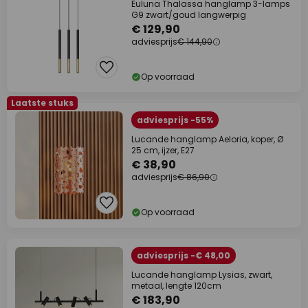
Euluna Thalassa hanglamp 3-lamps
G9 zwart/goud langwerpig
€ 129,90
adviesprijs
€ 144,90
Op voorraad
Laatste stuks
adviesprijs -55%
Lucande hanglamp Aeloria, koper, Ø
25 cm, ijzer, E27
€ 38,90
adviesprijs
€ 86,90
Op voorraad
adviesprijs -€ 48,00
Lucande hanglamp Lysias, zwart,
metaal, lengte 120cm
€ 183,90