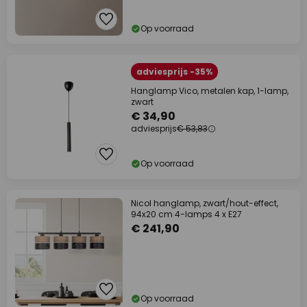
Op voorraad
adviesprijs -35%
Hanglamp Vico, metalen kap, 1-lamp,
zwart
€ 34,90
adviesprijs
€ 53,83
Op voorraad
Nicol hanglamp, zwart/hout-effect,
94x20 cm 4-lamps 4 x E27
€ 241,90
Op voorraad