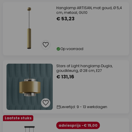
Hanglamp ARTISAN, mat goud, Ø 5,4
cm, metaal, GU10
€ 53,23
Op voorraad
Stars of Light hanglamp Dugla,
goudkleurig, Ø 28 cm, E27
€ 131,16
Levertijd: 9 - 13 werkdagen
Laatste stuks
adviesprijs -€ 15,00