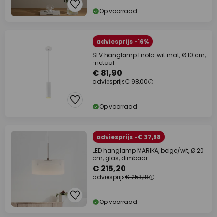
Op voorraad
adviesprijs -16%
SLV hanglamp Enola, wit mat, Ø 10 cm,
metaal
€ 81,90
adviesprijs
€ 98,00
Op voorraad
adviesprijs -€ 37,98
LED hanglamp MARIKA, beige/wit, Ø 20
cm, glas, dimbaar
€ 215,20
adviesprijs
€ 253,18
Op voorraad