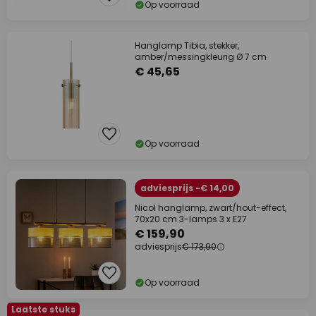
Op voorraad
Hanglamp Tibia, stekker,
amber/messingkleurig Ø 7 cm
€ 45,65
Op voorraad
adviesprijs -€ 14,00
Nicol hanglamp, zwart/hout-effect,
70x20 cm 3-lamps 3 x E27
€ 159,90
adviesprijs
€ 173,90
Op voorraad
Laatste stuks