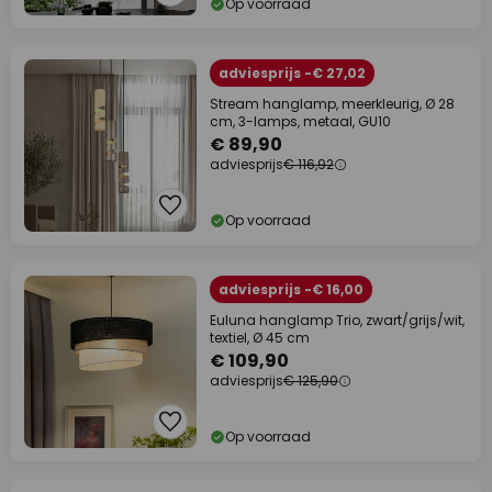
Op voorraad
adviesprijs -€ 27,02
Stream hanglamp, meerkleurig, Ø 28
cm, 3-lamps, metaal, GU10
€ 89,90
adviesprijs
€ 116,92
Op voorraad
adviesprijs -€ 16,00
Euluna hanglamp Trio, zwart/grijs/wit,
textiel, Ø 45 cm
€ 109,90
adviesprijs
€ 125,90
Op voorraad