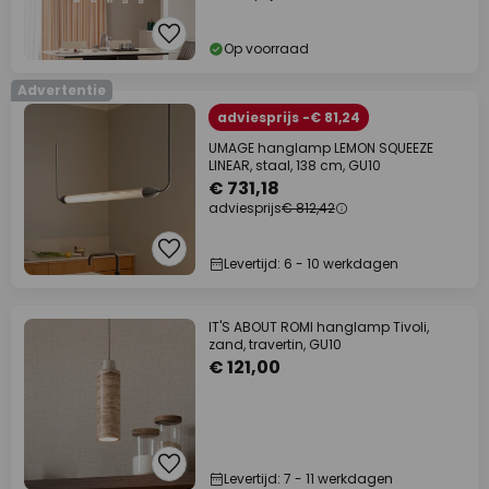
Op voorraad
Advertentie
adviesprijs -€ 81,24
UMAGE hanglamp LEMON SQUEEZE
LINEAR, staal, 138 cm, GU10
€ 731,18
adviesprijs
€ 812,42
Levertijd: 6 - 10 werkdagen
IT'S ABOUT ROMI hanglamp Tivoli,
zand, travertin, GU10
€ 121,00
Levertijd: 7 - 11 werkdagen