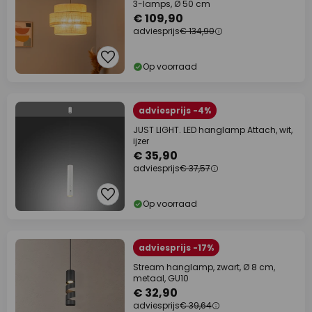
3-lamps, Ø 50 cm
€ 109,90
adviesprijs
€ 134,90
Op voorraad
adviesprijs -4%
JUST LIGHT. LED hanglamp Attach, wit,
ijzer
€ 35,90
adviesprijs
€ 37,57
Op voorraad
adviesprijs -17%
Stream hanglamp, zwart, Ø 8 cm,
metaal, GU10
€ 32,90
adviesprijs
€ 39,64