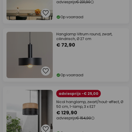
adviesprijs
€ 231,90
Op voorraad
Hanglamp Vitrum round, zwart,
cilindrisch, Ø 27 cm
€ 72,90
Op voorraad
adviesprijs -€ 25,00
Nicol hanglamp, zwart/hout-effect, Ø
50 cm, 1-lamp, 3 x E27
€ 129,90
adviesprijs
€ 154,90