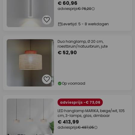
€ 60,96
adviesprijs
€ 76,20
Levertijd: 5 - 8 werkdagen
Duo hanglamp, Ø 20 cm,
roestbruin/natuurbruin, jute
€ 52,90
Op voorraad
adviesprijs -€ 73,06
LED hanglamp MARIKA, beige/wit, 105
cm, 3-lamps, glas, dimbaar
€ 413,99
adviesprijs
€ 487,05