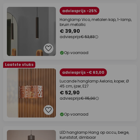
adviesprijs -25%
Hanglamp Vico, metalen kap, 1-lamp,
bruin metallic
€ 39,90
adviesprijs
€ 53,83
Op voorraad
Laatste stuks
adviesprijs -€ 63,00
Lucande hanglamp Aeloria, koper, Ø
45 cm, ijzer, E27
€ 52,90
adviesprijs
€ 115,90
Op voorraad
LED hanglamp Hang op accu, beige,
kunststof, dimbaar